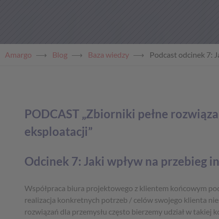
Amargo
⟶
Blog
⟶
Baza wiedzy
⟶
Podcast odcinek 7: J
PODCAST „Zbiorniki pełne rozwiązań
eksploatacji”
Odcinek 7: Jaki wpływ na przebieg i
Współpraca biura projektowego z klientem końcowym pod k
realizacja konkretnych potrzeb / celów swojego klienta nie
rozwiązań dla przemysłu często bierzemy udział w takiej ko