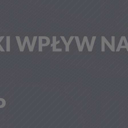
KI WPŁYW N
P