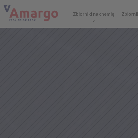
Zbiorniki na chemię
Zbiorni