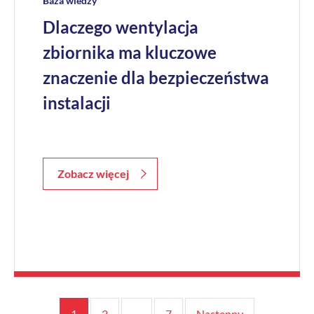
Baza wiedzy
Dlaczego wentylacja
zbiornika ma kluczowe
znaczenie dla bezpieczeństwa
instalacji
Zobacz więcej
Stronicowanie
1
2
…
7
Następny