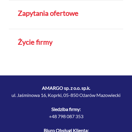
Zapytania ofertowe
Życie firmy
AMARGO sp. z o.o. sp.k.
ul. Jaśminowa 16, Koprki, 05-850 Ożarów Mazowiecki
Siedziba firmy:
+48 798 087 353
Biuro Obsługi Klienta: