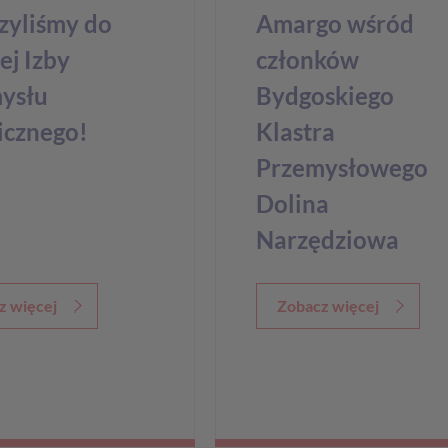
zyliśmy do
Amargo wśród
ej Izby
członków
ysłu
Bydgoskiego
cznego!
Klastra
Przemysłowego
Dolina
Narzędziowa
z więcej
Zobacz więcej