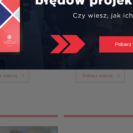
agi rynkowej
podpisaliśmy
tąpienie
umowę z
o podczas
Uniwersytetem
arium Nauka-
Technologiczno-
ysł
Przyrodniczym w
Pobierz 
Bydgoszczy
z więcej
Zobacz więcej