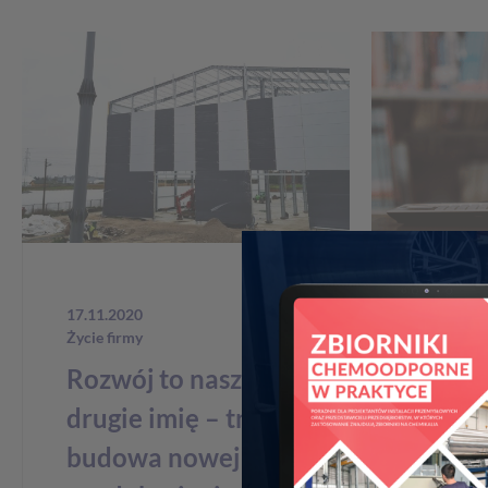
17.11.2020
17.06.202
Życie firmy
Badania i 
Rozwój to nasze
Synerg
drugie imię – trwa
biznes
budowa nowej hali
do zd