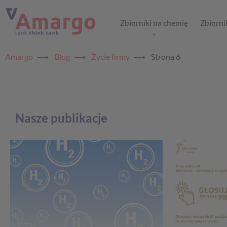
Zbiorniki na chemię
Zbiorni
Amargo
⟶
Blog
⟶
Życie firmy
⟶
Strona 6
Nasze publikacje