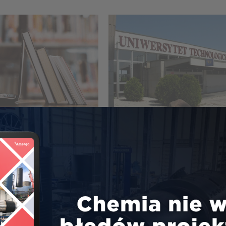
0
27.05.2020
rozwój
,
Życie firmy
Badania i rozwój
,
Życie firmy
ia nauki i
Kultywujemy
u jako klucz
współpracę z
obycia
obszarem nauki –