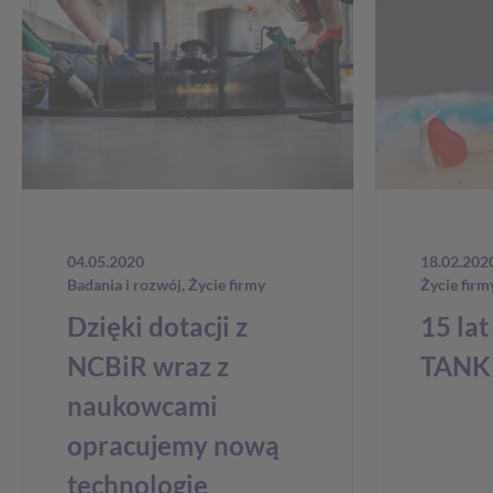
04.05.2020
18.02.202
Badania i rozwój
,
Życie firmy
Życie firm
Dzięki dotacji z
15 la
NCBiR wraz z
TANK 
naukowcami
opracujemy nową
technologię