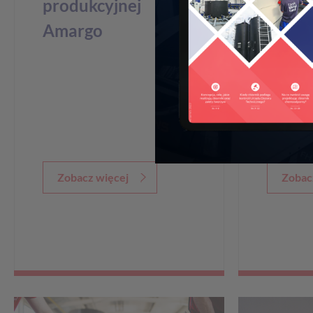
produkcyjnej
przew
Amargo
– wys
Amarg
Semin
Przem
Zobacz więcej
Zobac