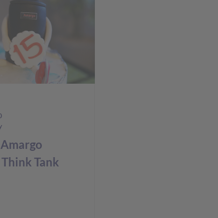
0
y
t Amargo
Think Tank