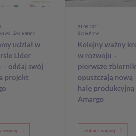
1
21.09.2021
rozwój
,
Życie firmy
Życie firmy
emy udział w
Kolejny ważny kr
rsie Lider
w rozwoju –
 – oddaj swój
pierwsze zbiornik
a projekt
opuszczają nową
go
halę produkcyjną
Amargo
z więcej
Zobacz więcej