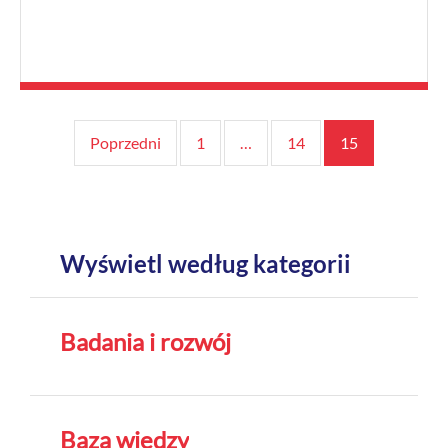
Stronicowanie
Poprzedni
1
…
14
15
wpisów
Wyświetl według kategorii
Badania i rozwój
Baza wiedzy