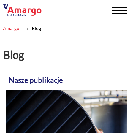
Amargo
⟶
Blog
+
Zbiorniki na chemię
+
Zbiorniki na wodę
Blog
Serwis
+
Usługi
Nasze publikacje
+
Półprodukty
+
Akademia TAED
+
Blog