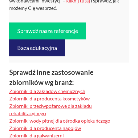
wykonawcami inwestycji –
kliknij tutaj
i sprawdź, jak
możemy Cię wesprzeć.
Sprawdź nasze referencje
Baza edukacyjna
Sprawdź inne zastosowanie
zbiorników wg branż:
Zbiorniki dla zakładów chemicznych
Zbiorniki dla producenta kosmetyków
Zbiorniki przeciwpożarowe dla zakładu
rehabilitacyjnego
Zbiorniki wody pitnej dla ośrodka opiekuńczego
Zbiorniki dla producenta napojów
Zbiorniki dla galwanizerni