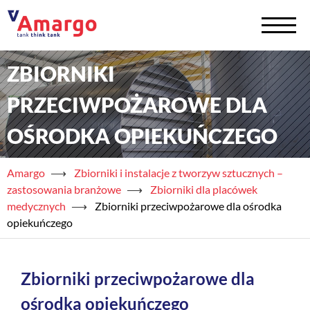
ZBIORNIKI
+
Zbiorniki na chemię
PRZECIWPOŻAROWE DLA
+
Zbiorniki na wodę
OŚRODKA OPIEKUŃCZEGO
Serwis
Amargo
⟶
Zbiorniki i instalacje z tworzyw sztucznych –
+
Usługi
zastosowania branżowe
⟶
Zbiorniki dla placówek
medycznych
⟶
Zbiorniki przeciwpożarowe dla ośrodka
+
Półprodukty
opiekuńczego
+
Akademia TAED
Zbiorniki przeciwpożarowe dla
+
Blog
ośrodka opiekuńczego