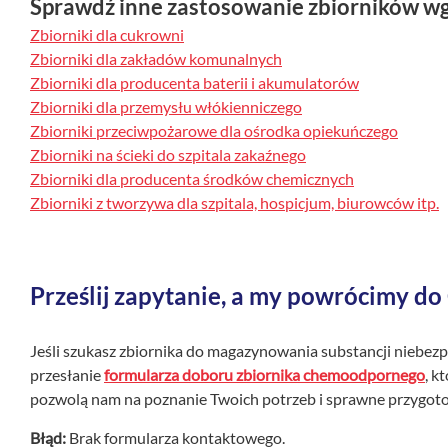
Sprawdź inne zastosowanie zbiorników wg
Zbiorniki dla cukrowni
Zbiorniki dla zakładów komunalnych
Zbiorniki dla producenta baterii i akumulatorów
Zbiorniki dla przemysłu włókienniczego
Zbiorniki przeciwpożarowe dla ośrodka opiekuńczego
Zbiorniki na ścieki do szpitala zakaźnego
Zbiorniki dla producenta środków chemicznych
Zbiorniki z tworzywa dla szpitala, hospicjum, biurowców itp.
Prześlij zapytanie, a my powrócimy do
Jeśli szukasz zbiornika do magazynowania substancji niebez
przesłanie
formularza doboru zbiornika chemoodpornego
, k
pozwolą nam na poznanie Twoich potrzeb i sprawne przygot
Błąd:
Brak formularza kontaktowego.