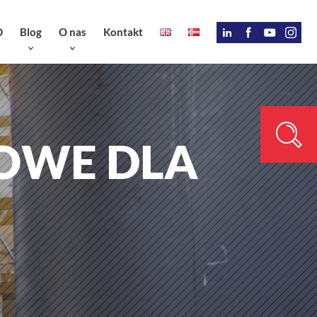
D
Blog
O nas
Kontakt
OWE DLA