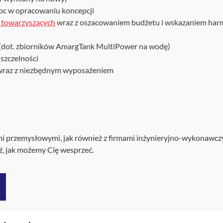
oc w opracowaniu koncepcji
i towarzyszących
wraz z oszacowaniem budżetu i wskazaniem ha
 (dot. zbiorników AmargTank MultiPower na wodę)
szczelności
ie wraz z niezbędnym wyposażeniem
 przemysłowymi, jak również z firmami inżynieryjno-wykonawcz
ź, jak możemy Cię wesprzeć.