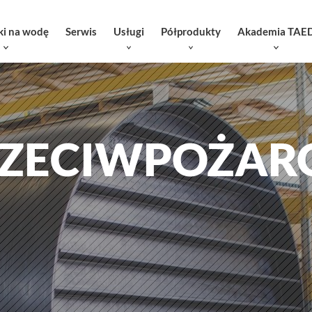
ki na wodę
Serwis
Usługi
Półprodukty
Akademia TAE
PRZECIWPOŻAR