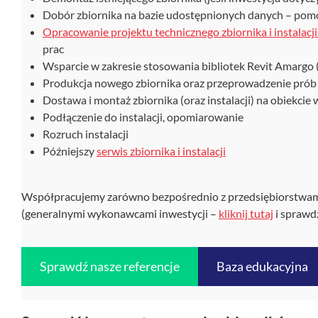
Dobór zbiornika na bazie udostępnionych danych – pom
Opracowanie projektu technicznego zbiornika i instalacj
prac
Wsparcie w zakresie stosowania bibliotek Revit Amargo
Produkcja nowego zbiornika oraz przeprowadzenie prób 
Dostawa i montaż zbiornika (oraz instalacji) na obiekc
Podłączenie do instalacji, opomiarowanie
Rozruch instalacji
Późniejszy
serwis zbiornika i instalacji
Współpracujemy zarówno bezpośrednio z przedsiębiorstwami
(generalnymi wykonawcami inwestycji –
kliknij tutaj
i sprawd
Sprawdź nasze referencje
Baza edukacyjna