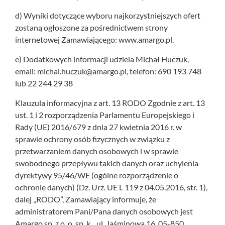
d) Wyniki dotyczące wyboru najkorzystniejszych ofert
zostaną ogłoszone za pośrednictwem strony
internetowej Zamawiającego: www.amargo.pl.
e) Dodatkowych informacji udziela Michał Huczuk,
email: michal.huczuk@amargo.pl, telefon: 690 193 748
lub 22 244 29 38
Klauzula informacyjna z art. 13 RODO Zgodnie z art. 13
ust. 1 i 2 rozporządzenia Parlamentu Europejskiego i
Rady (UE) 2016/679 z dnia 27 kwietnia 2016 r. w
sprawie ochrony osób fizycznych w związku z
przetwarzaniem danych osobowych i w sprawie
swobodnego przepływu takich danych oraz uchylenia
dyrektywy 95/46/WE (ogólne rozporządzenie o
ochronie danych) (Dz. Urz. UE L 119 z 04.05.2016, str. 1),
dalej „RODO”, Zamawiający informuje, że
administratorem Pani/Pana danych osobowych jest
Amargo sp. z o. o. sp. k.., ul. Jaśminowa 16, 05-850,