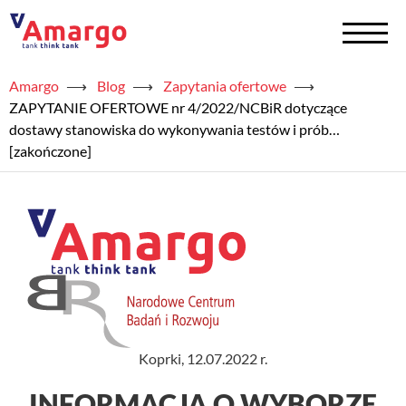
Amargo
⟶
Blog
⟶
Zapytania ofertowe
⟶
+
Zbiorniki na chemię
ZAPYTANIE OFERTOWE nr 4/2022/NCBiR dotyczące
dostawy stanowiska do wykonywania testów i prób…
+
Zbiorniki na wodę
[zakończone]
Serwis
+
Usługi
+
Półprodukty
+
Akademia TAED
Koprki, 12.07.2022 r.
+
Blog
INFORMACJA O WYBORZE