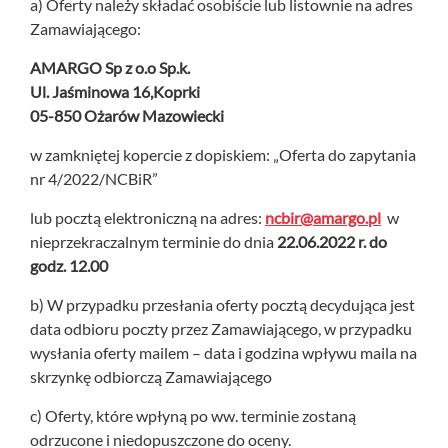
a) Oferty należy składać osobiście lub listownie na adres
Zamawiającego:
AMARGO Sp z o.o Sp.k.
Ul. Jaśminowa 16,Koprki
05-850 Ożarów Mazowiecki
w zamkniętej kopercie z dopiskiem: „Oferta do zapytania
nr 4/2022/NCBiR”
lub pocztą elektroniczną na adres:
ncbir@amargo.pl
w
nieprzekraczalnym terminie do dnia
22.06.2022 r. do
godz. 12.00
b) W przypadku przesłania oferty pocztą decydująca jest
data odbioru poczty przez Zamawiającego, w przypadku
wysłania oferty mailem – data i godzina wpływu maila na
skrzynkę odbiorczą Zamawiającego
c) Oferty, które wpłyną po ww. terminie zostaną
odrzucone i niedopuszczone do oceny.