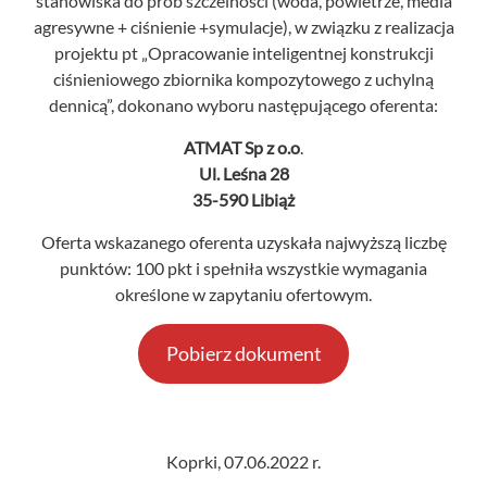
stanowiska do prób szczelności (woda, powietrze, media
agresywne + ciśnienie +symulacje), w związku z realizacja
projektu pt „Opracowanie inteligentnej konstrukcji
ciśnieniowego zbiornika kompozytowego z uchylną
dennicą”, dokonano wyboru następującego oferenta:
ATMAT Sp z o.o
.
Ul. Leśna 28
35-590 Libiąż
Oferta wskazanego oferenta uzyskała najwyższą liczbę
punktów: 100 pkt i spełniła wszystkie wymagania
określone w zapytaniu ofertowym.
Pobierz dokument
Koprki, 07.06.2022 r.