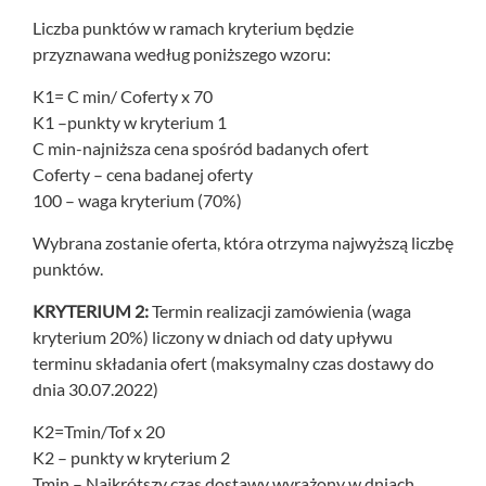
Liczba punktów w ramach kryterium będzie
przyznawana według poniższego wzoru:
K1= C min/ Coferty x 70
K1 –punkty w kryterium 1
C min-najniższa cena spośród badanych ofert
Coferty – cena badanej oferty
100 – waga kryterium (70%)
Wybrana zostanie oferta, która otrzyma najwyższą liczbę
punktów.
KRYTERIUM 2:
Termin realizacji zamówienia (waga
kryterium 20%) liczony w dniach od daty upływu
terminu składania ofert (maksymalny czas dostawy do
dnia 30.07.2022)
K2=Tmin/Tof x 20
K2 – punkty w kryterium 2
Tmin – Najkrótszy czas dostawy wyrażony w dniach