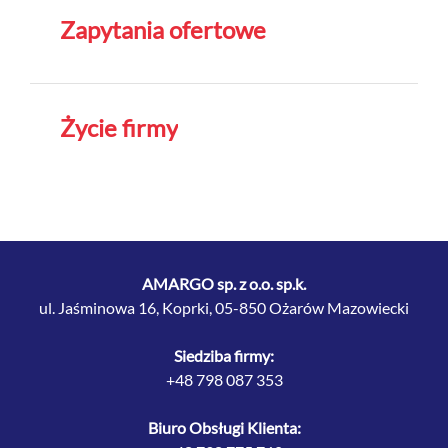
Zapytania ofertowe
Życie firmy
AMARGO sp. z o.o. sp.k.
ul. Jaśminowa 16, Koprki, 05-850 Ożarów Mazowiecki
Siedziba firmy:
+48 798 087 353
Biuro Obsługi Klienta: