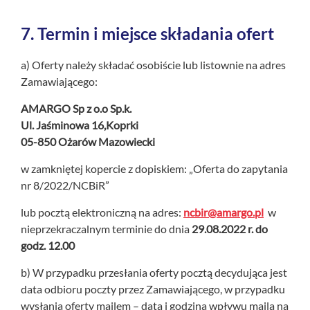
7.
Termin i miejsce składania ofert
a) Oferty należy składać osobiście lub listownie na adres
Zamawiającego:
AMARGO Sp z o.o Sp.k.
Ul. Jaśminowa 16,Koprki
05-850 Ożarów Mazowiecki
w zamkniętej kopercie z dopiskiem: „Oferta do zapytania
nr 8/2022/NCBiR”
lub pocztą elektroniczną na adres:
ncbir@amargo.pl
w
nieprzekraczalnym terminie do dnia
29.08.2022 r. do
godz. 12.00
b) W przypadku przesłania oferty pocztą decydująca jest
data odbioru poczty przez Zamawiającego, w przypadku
wysłania oferty mailem – data i godzina wpływu maila na