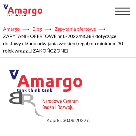
Amargo
⟶
Blog
⟶
Zapytania ofertowe
⟶
+
Zbiorniki na chemię
ZAPYTANIE OFERTOWE nr 8/2022/NCBiR dotyczące
dostawy układu odwijania włókien (regał) na minimum 30
+
Zbiorniki na wodę
rolek wraz z…[ZAKOŃCZONE]
Serwis
+
Usługi
+
Półprodukty
+
Akademia TAED
Koprki, 30.08.2022 r.
+
Blog