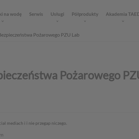
ki na wodę
Serwis
Usługi
Półprodukty
Akademia TAE
 Bezpieczeństwa Pożarowego PZU Lab
zpieczeństwa Pożarowego PZ
al mediach i i nie przegap niczego.
am