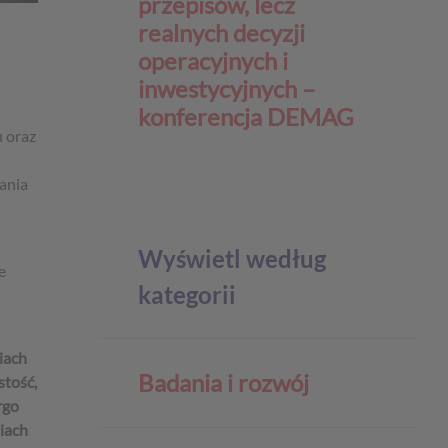
przepisów, lecz
realnych decyzji
operacyjnych i
inwestycyjnych –
konferencja DEMAG
 oraz
wania
Wyświetl według
e
kategorii
iach
Badania i rozwój
stość,
rgo
niach