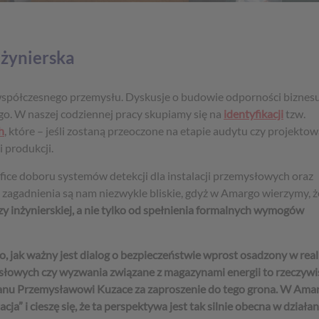
nżynierska
współczesnego przemysłu. Dyskusje o budowie odporności biznesu
go. W naszej codziennej pracy skupiamy się na
identyfikacji
tzw.
h
, które – jeśli zostaną przeoczone na etapie audytu czy projekto
i produkcji.
ce doboru systemów detekcji dla instalacji przemysłowych oraz
agadnienia są nam niezwykle bliskie, gdyż w Amargo wierzymy, ż
zy inżynierskiej, a nie tylko od spełnienia formalnych wymogów
 jak ważny jest dialog o bezpieczeństwie wprost osadzony w real
słowych czy wyzwania związane z magazynami energii to rzeczywi
 Panu Przemysławowi Kuzace za zaproszenie do tego grona. W Ama
a” i cieszę się, że ta perspektywa jest tak silnie obecna w działa