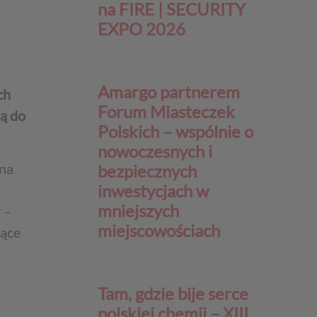
na FIRE | SECURITY
EXPO 2026
Amargo partnerem
ch
Forum Miasteczek
mą do
Polskich – wspólnie o
nowoczesnych i
ana
bezpiecznych
inwestycjach w
mniejszych
 –
miejscowościach
nące
Tam, gdzie bije serce
polskiej chemii – XIII