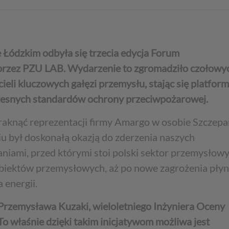
Łódzkim odbyła się trzecia edycja Forum
rzez PZU LAB. Wydarzenie to zgromadziło czołowy
eli kluczowych gałęzi przemysłu, stając się platfor
esnych standardów ochrony przeciwpożarowej.
aknąć reprezentacji firmy Amargo w osobie Szczep
u był doskonałą okazją do zderzenia naszych
niami, przed którymi stoi polski sektor przemysłowy
obiektów przemysłowych, aż po nowe zagrożenia pły
 energii.
Przemysława Kuzaki, wieloletniego Inżyniera Oceny
To właśnie dzięki takim inicjatywom możliwa jest