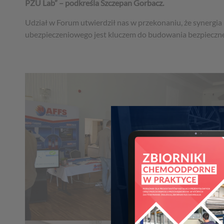
PZU Lab” – podkreśla Szczepan Gorbacz.
Udział w Forum utwierdził nas w przekonaniu, że synergia
ubezpieczeniowego jest kluczem do budowania bezpiecznej 