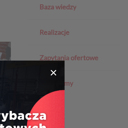
Baza wiedzy
Realizacje
Zapytania ofertowe
×
Życie firmy