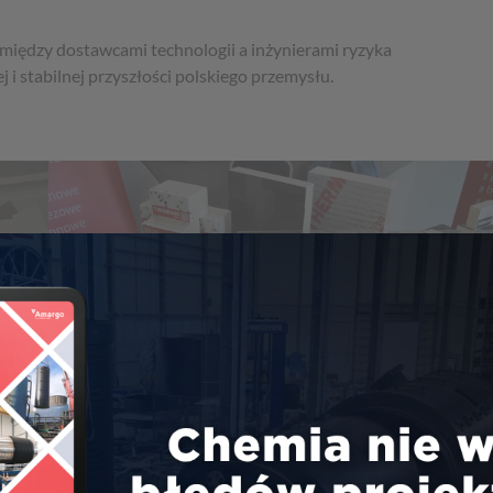
 między dostawcami technologii a inżynierami ryzyka
i stabilnej przyszłości polskiego przemysłu.