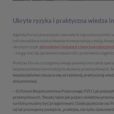
Ukryte ryzyka i praktyczna wiedza i
Agenda Forum precyzyjnie uderzała w najczulsze punkty 
roli menadżera ryzyka idealnie korespondują z misją Amar
ukrytych ryzyk
zbiorników i instalacji z tworzyw sztucznyc
– mogą stać się zarzewiem katastrofy i przerwania ciągłośc
Podczas Forum szczególną uwagę poświęcono także specyfi
bezpieczeństwu konstrukcji budynków przemysłowych. Te z
bezpieczeństwo zaczyna się od rzetelnej, praktycznej wied
dokumentacji
.
– III Forum Bezpieczeństwa Pożarowego PZU Lab pokazało,
przemysłowych. Tematy takie jak pożary obiektów przemy
na którą musimy być przygotowani. Dziękuję jeszcze raz
od lat promujemy podejście „praktyka, nie tylko dokumentacj