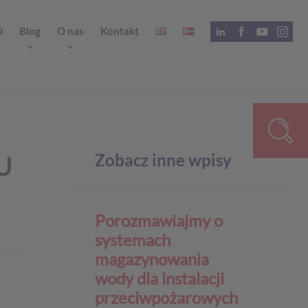
D
Blog
O nas
Kontakt
Zobacz inne wpisy
U
Porozmawiajmy o
systemach
magazynowania
wody dla instalacji
przeciwpożarowych