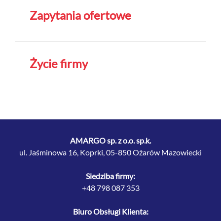
Zapytania ofertowe
Życie firmy
AMARGO sp. z o.o. sp.k.
ul. Jaśminowa 16, Koprki, 05-850 Ożarów Mazowiecki
Siedziba firmy:
+48 798 087 353
Biuro Obsługi Klienta: