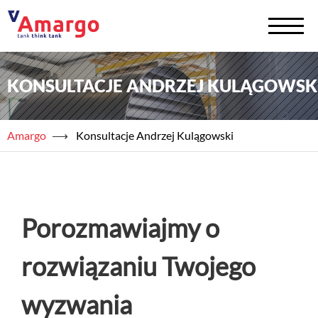
KONSULTACJE ANDRZEJ KULĄGOWSK
+
Zbiorniki na chemię
+
Zbiorniki na wodę
Amargo
⟶
Konsultacje Andrzej Kulągowski
Serwis
+
Usługi
Porozmawiajmy o
+
Półprodukty
+
Akademia TAED
rozwiązaniu Twojego
+
Blog
wyzwania