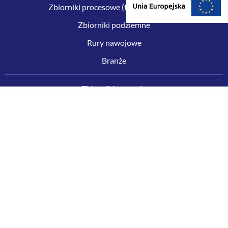
Zbiorniki procesowe (technologiczne)
Zbiorniki podziemne
Rury nawojowe
Branże
Zbiorniki na wodę
Zbiorniki przeciwpożarowe
Zbiorniki rezerwowe wody pitnej
Zbiorniki rezerwowe na wodę dla budowli ochronnych
Retencyjne zbiorniki na deszczówkę
BIM (REVIT)
Pozostałe usługi