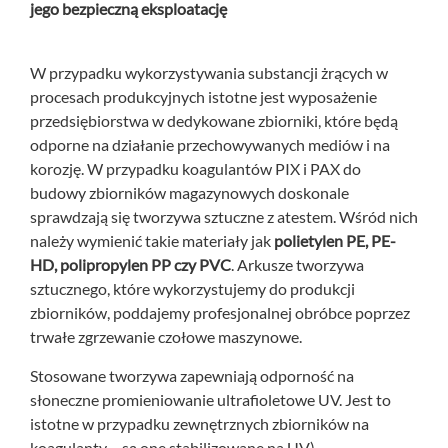
jego bezpieczną eksploatację
W przypadku wykorzystywania substancji żrących w
procesach produkcyjnych istotne jest wyposażenie
przedsiębiorstwa w dedykowane zbiorniki, które będą
odporne na działanie przechowywanych mediów i na
korozję. W przypadku koagulantów PIX i PAX do
budowy zbiorników magazynowych doskonale
sprawdzają się tworzywa sztuczne z atestem. Wśród nich
należy wymienić takie materiały jak
polietylen PE, PE-
HD, polipropylen PP czy PVC
. Arkusze tworzywa
sztucznego, które wykorzystujemy do produkcji
zbiorników, poddajemy profesjonalnej obróbce poprzez
trwałe zgrzewanie czołowe maszynowe.
Stosowane tworzywa zapewniają odporność na
słoneczne promieniowanie ultrafioletowe UV. Jest to
istotne w przypadku zewnętrznych zbiorników na
koagulanty – są one stabilizowane na UV).