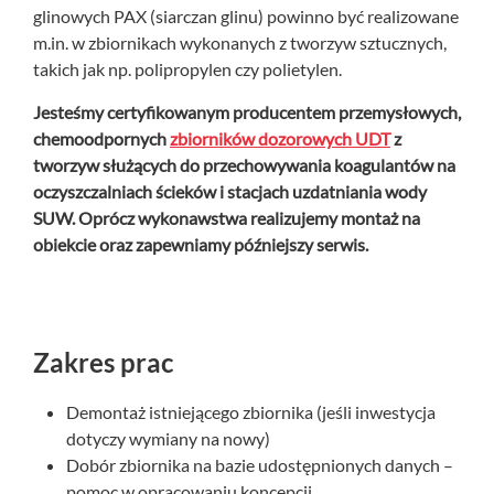
+
O nas
glinowych PAX (siarczan glinu) powinno być realizowane
m.in. w zbiornikach wykonanych z tworzyw sztucznych,
Kontakt
takich jak np. polipropylen czy polietylen.
Jesteśmy certyfikowanym producentem przemysłowych,
chemoodpornych
zbiorników dozorowych UDT
z
tworzyw służących do przechowywania koagulantów na
oczyszczalniach ścieków i stacjach uzdatniania wody
SUW. Oprócz wykonawstwa realizujemy montaż na
obiekcie oraz zapewniamy późniejszy serwis.
Zakres prac
Demontaż istniejącego zbiornika (jeśli inwestycja
dotyczy wymiany na nowy)
Dobór zbiornika na bazie udostępnionych danych –
pomoc w opracowaniu koncepcji