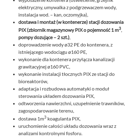
elektryczny, umywalka z podgrzewaczem wody,
instalacja wod. – kan, oczomyjka),
dostawa i montaż (w kontenerze) stacji dozowania
3
PIX (zbiornik magazynowy PIX o pojemność 1 m
,
pompy dozujące – 2 szt.)
,
doprowadzenie wody ø32 PE do kontenera, z
istniejącego wodociągu ø160 PE,
wykonanie dla kontenera przyłącza kanalizacji
grawitacyjnej ø160 PVC,
wykonanie instalacji tłocznych PIX ze stacji do
bioreaktorów,
adaptacja i rozbudowa automatyki o moduł
sterowania układem dozowania PIX,
odtworzenia nawierzchni, uzupełnienie trawników,
zagospodarowanie terenu,
3
dostawa 1m
koagulanta PIX,
uruchomienie całości układu dozowania wraz z
analizami kontrolnymi fosforu.