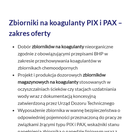
Zbiorniki na koagulanty PIX i PAX –
zakres oferty
Dobór
zbiorników na koagulanty
nieorganiczne
zgodnie z obowiązującymi przepisami BHP w
zakresie przechowywania koagulantów w
zbiornikach chemoodpornych
Projekt i produkcja dozorowych
zbiorników
magazynowych na koagulanty
stosowanych w
oczyszczalniach ścieków czy stacjach uzdatniania
wody wraz z dokumentacją koncesyjną
zatwierdzoną przez Urząd Dozoru Technicznego
Wyposażenie zbiornika w wannę bezpieczeństwa o
odpowiedniej pojemności przeznaczoną do pracy ze
związkami żrącymi typu PIX i PAX, wskaźniki stanu
napełnienia zbiornika o napędzie liniowym wraz z