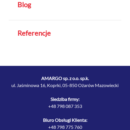
Blog
Referencje
AMARGO sp. z o.o. sp.k.
ul. Jaśminowa 16, Koprki, 05-850 Ożarów Mazowiecki
Siedziba firmy:
+48 798 087 353
Biuro Obsługi Klienta:
+48 798 775 760