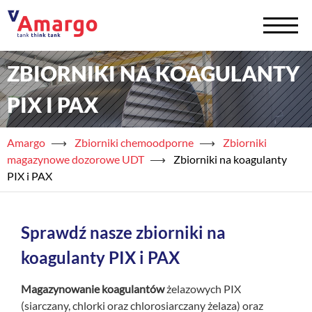
ZBIORNIKI NA KOAGULANTY
+
Zbiorniki na chemię
PIX I PAX
+
Zbiorniki na wodę
Amargo
⟶
Zbiorniki chemoodporne
⟶
Zbiorniki
Serwis
magazynowe dozorowe UDT
⟶
Zbiorniki na koagulanty
PIX i PAX
+
Usługi
+
Półprodukty
Sprawdź nasze zbiorniki na
+
Akademia TAED
koagulanty PIX i PAX
+
Blog
Magazynowanie koagulantów
żelazowych PIX
(siarczany, chlorki oraz chlorosiarczany żelaza) oraz