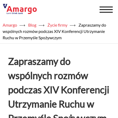
Amargo
⟶
Blog
⟶
Życie firmy
⟶
Zapraszamy do
+
Zbiorniki na chemię
wspólnych rozmów podczas XIV Konferencji Utrzymanie
Ruchu w Przemyśle Spożywczym
+
Zbiorniki na wodę
Serwis
Zapraszamy do
+
Usługi
wspólnych rozmów
+
Półprodukty
podczas XIV Konferencji
+
Akademia TAED
Utrzymanie Ruchu w
+
Blog