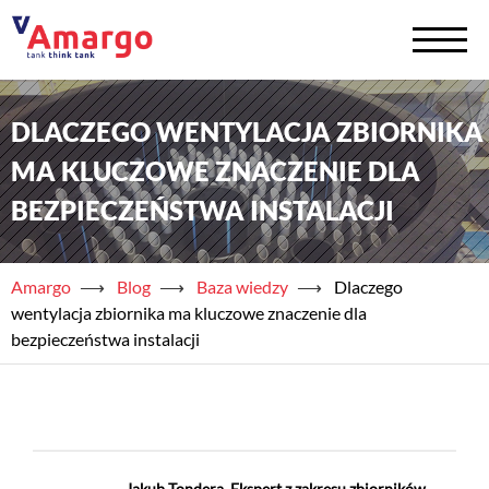
DLACZEGO WENTYLACJA ZBIORNIKA
+
Zbiorniki na chemię
MA KLUCZOWE ZNACZENIE DLA
+
Zbiorniki na wodę
BEZPIECZEŃSTWA INSTALACJI
Serwis
Amargo
⟶
Blog
⟶
Baza wiedzy
⟶
Dlaczego
+
Usługi
wentylacja zbiornika ma kluczowe znaczenie dla
bezpieczeństwa instalacji
+
Półprodukty
+
Akademia TAED
+
Blog
Jakub Tondera, Ekspert z zakresu zbiorników