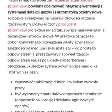
zbiorników
,
powinna obejmować integrację wentylacji z
systemami detekcji gazów i z automatyką przemysłową
.
To pozwala reagować na nieprawidłowości w czasie
rzeczywistym. Doświadczony
producent
zbiorników
projektuje układ tak, aby spełniał wymagania
techniczne i środowiskowe. W praktyce oznacza to
dobór konkretnego rozwiązania wentylacyjnego w
zależności od medium i skali instalacji – od prostego
odpowietrzenia, przez zawory napowietrzająco-
odpowietrzające, aż po układy z absorberami i
płuczkami. Skuteczny system powinien spełniać kilka
istotnych założeń:
zapewniać stabilizację ciśnienia w całym zakresie
pracy,
być wykonany z materiałów odpornych chemicznie
(odporność na korozję i działanie agresywnych
oparów),
umożliwiać łatwą kontrolę i serwis,