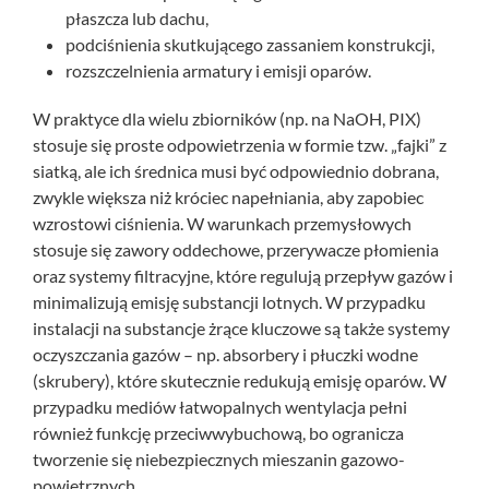
płaszcza lub dachu,
podciśnienia skutkującego zassaniem konstrukcji,
rozszczelnienia armatury i emisji oparów.
W praktyce dla wielu zbiorników (np. na NaOH, PIX)
stosuje się proste odpowietrzenia w formie tzw. „fajki” z
siatką, ale ich średnica musi być odpowiednio dobrana,
zwykle większa niż króciec napełniania, aby zapobiec
wzrostowi ciśnienia. W warunkach przemysłowych
stosuje się zawory oddechowe, przerywacze płomienia
oraz systemy filtracyjne, które regulują przepływ gazów i
minimalizują emisję substancji lotnych. W przypadku
instalacji na substancje żrące kluczowe są także systemy
oczyszczania gazów – np. absorbery i płuczki wodne
(skrubery), które skutecznie redukują emisję oparów. W
przypadku mediów łatwopalnych wentylacja pełni
również funkcję przeciwwybuchową, bo ogranicza
tworzenie się niebezpiecznych mieszanin gazowo-
powietrznych.