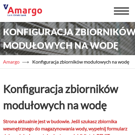
KONFIGURACJA ZBIORNIKÓ
+
Zbiorniki na chemię
MODUŁOWYCH NA WODĘ
+
Zbiorniki na wodę
Amargo
⟶
Konfiguracja zbiorników modułowych na wodę
Serwis
+
Usługi
Konfiguracja zbiorników
+
Półprodukty
modułowych na wodę
+
Akademia TAED
Strona aktualnie jest w budowie. Jeśli szukasz zbiornika
+
Blog
wewnętrznego do magazynowania wody, wypełnij formularz