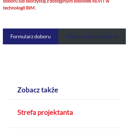
doboru lub skorzystaj z dostępnych bibliotek REVIT w
+
O nas
technologii BIM.
Kontakt
Formularz doboru
Pobierz biblioteki Revit
Zobacz także
Strefa projektanta