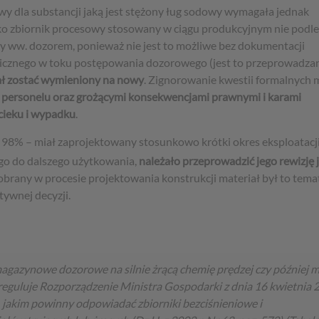
wy dla substancji jaką jest stężony ług sodowy wymagała jednak
ko zbiornik procesowy stosowany w ciągu produkcyjnym nie podle
ty ww. dozorem, ponieważ nie jest to możliwe bez dokumentacji
nicznego w toku postępowania dozorowego (jest to przeprowadza
ł zostać wymieniony na nowy
. Zignorowanie kwestii formalnych 
 personelu oraz grożącymi konsekwencjami prawnymi i karami
cieku i wypadku
.
u 98% – miał zaprojektowany stosunkowo krótki okres eksploatacji
 go do dalszego użytkowania,
należało przeprowadzić jego rewizję 
obrany w procesie projektowania konstrukcji materiał był to tema
tywnej decyzji.
magazynowe dozorowe na silnie żrącą chemię prędzej czy później m
 reguluje Rozporządzenie Ministra Gospodarki z dnia 16 kwietnia 
 jakim powinny odpowiadać zbiorniki bezciśnieniowe i