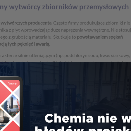
yjny wytwórcy zbiorników przemysłowych
 i wytwórczych producenta
. Często firmy produkujące zbiorniki nie
ornika z płyt wprowadzając duże naprężenia wewnętrzne. Nie stosuj
ego z grubością materiału. Skutkuje to
powstawaniem spękań
cją tych pęknięć i awarią
.
akterze silnie utleniającym (np. podchloryn sodu, kwas siarkowy,
ch sytuacjach uzyskanie 20-25 lat bezpiecznej eksploatacji zbiorn
ane pęknięcia mogą nastąpić
już po 2-3 latach użytkowania konstru
rdzo wysokie.
beznaprężeniowa wykonywania cylindrów/zbiorników przemysłow
ątpienia łączy je jedno: zagrożenie dla zdrowia i życia persone
cjonowania zakładu, straty finansowe, a nawet odpowiedzialnoś