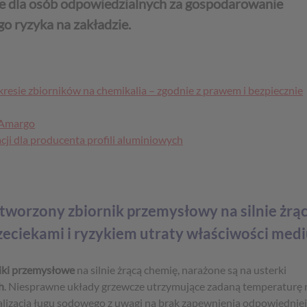
nie dla osób odpowiedzialnych za gospodarowanie
go ryzyka na zakładzie.
esie zbiorników na chemikalia – zgodnie z prawem i bezpiecznie
 Amargo
acji dla producenta profili aluminiowych
tworzony zbiornik przemysłowy na silnie żrą
przeciekami i ryzykiem utraty właściwości med
rniki przemysłowe
na silnie żrącą chemię, narażone są na usterki
h
. Niesprawne układy grzewcze utrzymujące zadaną temperaturę
talizacja ługu sodowego z uwagi na brak zapewnienia odpowiedniej