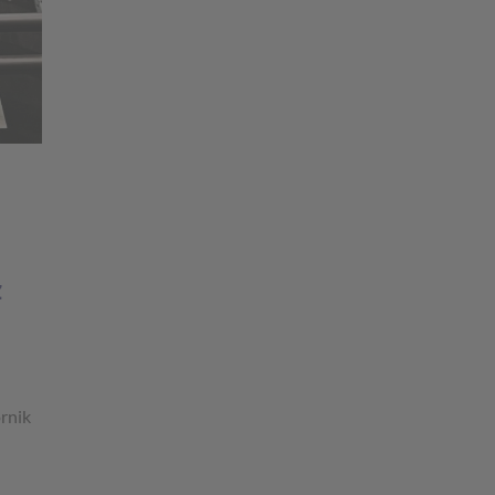
z
rnik