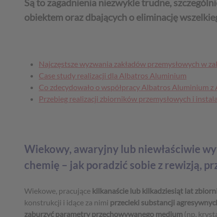
Są to zagadnienia niezwykle trudne, szczegól
obiektem oraz dbających o eliminację wszelkie
Najczęstsze wyzwania zakładów przemysłowych w zakr
Case study realizacji dla Albatros Aluminium
Co zdecydowało o współpracy Albatros Aluminium z
Przebieg realizacji zbiorników przemysłowych i instal
Wiekowy, awaryjny lub niewłaściwie wy
chemię – jak poradzić sobie z rewizją, 
Wiekowe, pracujące
kilkanaście lub kilkadziesiąt lat zbio
konstrukcji i idące za nimi
przecieki substancji agresywnyc
zaburzyć parametry przechowywanego medium
(np. krys