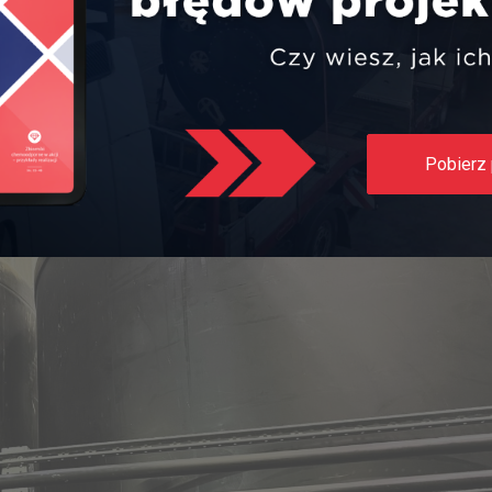
ak niezwykle ważną rolę odgrywają proces doboru, projektowania i
oatacji z tymi założonymi na wcześniejszych etapach oraz regular
Pobierz 