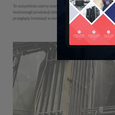
To oczywiście czarny scenariusz, natomiast pokazuje on j
technologii produkcji zbiornika, zgodność warunków ekspl
przeglądy instalacji w okresie użytkowania konstrukcji.