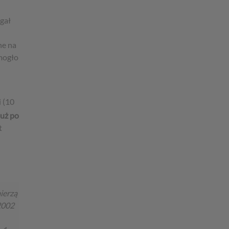
gał
ne na
mogło
 (10
już po
t
ierzą
2002