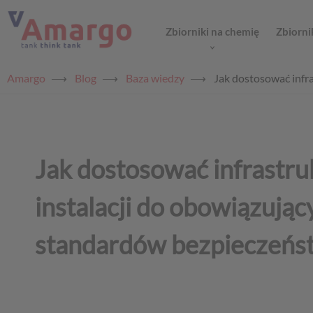
Zbiorniki na chemię
Zbiorni
Amargo
⟶
Blog
⟶
Baza wiedzy
⟶
Jak dostosować infr
Jak dostosować infrastru
instalacji do obowiązuj
standardów bezpieczeńs