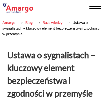
Amargo
⟶
Blog
⟶
Baza wiedzy
⟶
Ustawa o
+
Zbiorniki na chemię
sygnalistach – kluczowy element bezpieczeństwa i zgodności
w przemyśle
+
Zbiorniki na wodę
Serwis
Ustawa o sygnalistach –
+
Usługi
kluczowy element
+
Półprodukty
bezpieczeństwa i
+
Akademia TAED
zgodności w przemyśle
+
Blog