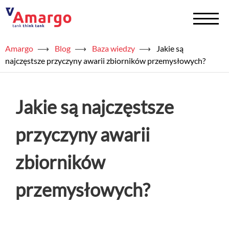
Amargo
⟶
Blog
⟶
Baza wiedzy
⟶
Jakie są
+
Zbiorniki na chemię
najczęstsze przyczyny awarii zbiorników przemysłowych?
+
Zbiorniki na wodę
Jakie są najczęstsze
Serwis
przyczyny awarii
+
Usługi
zbiorników
+
Półprodukty
przemysłowych?
+
Akademia TAED
+
Blog