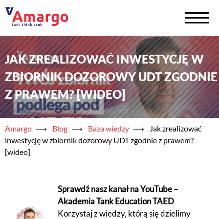
JAK ZREALIZOWAĆ INWESTYCJĘ W
+
Zbiorniki na chemię
ZBIORNIK DOZOROWY UDT ZGODNIE
+
Zbiorniki na wodę
Z PRAWEM? [WIDEO]
Serwis
Amargo
⟶
Blog
⟶
Baza wiedzy
⟶
Jak zrealizować
+
Usługi
inwestycję w zbiornik dozorowy UDT zgodnie z prawem?
[wideo]
+
Półprodukty
+
Akademia TAED
Sprawdź nasz kanał na YouTube –
Akademia Tank Education TAED
+
Blog
Korzystaj z wiedzy, którą się dzielimy